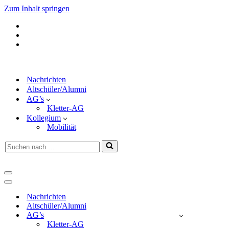
Zum Inhalt springen
Nachrichten
Altschüler/Alumni
AG’s
Kletter-AG
Kollegium
Mobilität
Suchen
nach …
Navigationsmenü
Navigationsmenü
Nachrichten
Altschüler/Alumni
AG’s
Kletter-AG